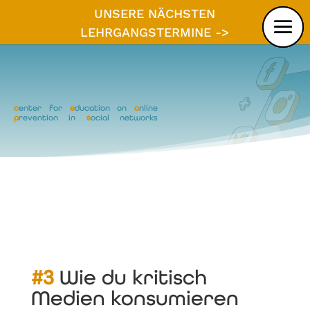
UNSERE NÄCHSTEN
LEHRGANGSTERMINE ->
c
enter for
e
ducation on
o
nline
p
revention in
s
ocial networks
#3 Wie du kritisch
Medien konsumieren