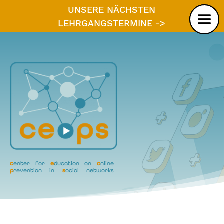
UNSERE NÄCHSTEN
LEHRGANGSTERMINE ->
c
enter for
e
ducation on
o
nline
p
revention in
s
ocial networks